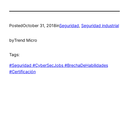
Posted
October 31, 2018
in
Seguridad
, 
Seguridad industrial
by
Trend Micro
Tags:
#Seguridad #CyberSecJobs #BrechaDeHabilidades
#Certificación