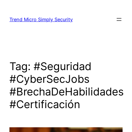
Skip
to
Trend Micro Simply Security
content
Tag:
#Seguridad
#CyberSecJobs
#BrechaDeHabilidades
#Certificación