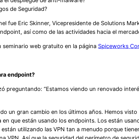
a el despliegue de anti-malware?
sgos de Seguridad?
nel fue Eric Skinner, Vicepresidente de Solutions Mar
endpoint, así como de las actividades hacia el mercad
n seminario web gratuito en la página
Spiceworks Co
ara endpoint?
 preguntando: “Estamos viendo un renovado interés 
bido un gran cambio en los últimos años. Hemos vist
 en que están usando los endpoints. Los están usand
están utilizando las VPN tan a menudo porque tienen
na VPN. Así que la seguridad del perímetro de segur