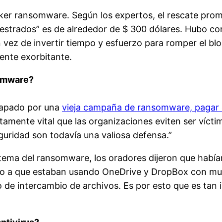
er ransomware. Según los expertos, el rescate prome
uestrados” es de alrededor de $ 300 dólares. Hubo c
en vez de invertir tiempo y esfuerzo para romper el b
ente exorbitante.
somware?
rapado por una
vieja campaña de ransomware, pagar el 
lutamente vital que las organizaciones eviten ser ví
guridad son todavía una valiosa defensa.”
tema del ransomware, los oradores dijeron que habían
o a que estaban usando OneDrive y DropBox con muc
o de intercambio de archivos. Es por esto que es tan