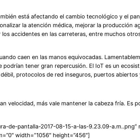
I) también está afectando el cambio tecnológico y el p
onalizar la atención médica, mejorar la producción agr
r los accidentes en las carreteras, entre muchos otro
ando caen en las manos equivocadas. Lamentablemente
 podrían tener gran repercusión. El IoT es un ecosis
 débil, protocolos de red inseguros, puertos abiertos
ran velocidad, más vale mantener la cabeza fría. Es 
ra-de-pantalla-2017-08-15-a-las-9.23.09-a.m..png” r
m=”0″ width=”1056″ height=”456″]