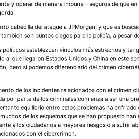
ente y operar de manera impune – seguros de que en 
gorda.
nto cabecilla del ataque a JPMorgan, y que es buscado
ambién son puntos ciegos para la policía, a pesar de 
os políticos establezcan vínculos más estrechos y ten
do al que llegaron Estados Unidos y China en este sen
ión, pero si podemos diferenciarlo del crimen cibern
ento de los incidentes relacionados con el crimen ci
ada por parte de los criminales comienza a ser una pr
rtante equilibrio entre estos problemas ha enfriado e
e muchos de los esquemas que se han propuesto han si
e a los ciudadanos a mayores riesgos o a sufrir abuso
lacionados con el cibercrimen.