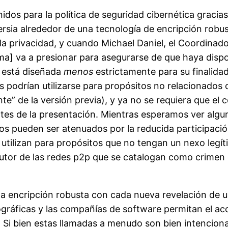
os para la política de seguridad cibernética gracia
ersia alrededor de una tecnología de encripción robu
a privacidad, y cuando Michael Daniel, el Coordinado
ma] va a presionar para asegurarse de que haya dispo
o está diseñada
menos
estrictamente para su finalidad
podrían utilizarse para propósitos no relacionados c
” de la versión previa), y ya no se requiera que el 
antes de la presentación. Mientras esperamos ver alg
os pueden ser atenuados por la reducida participació
 utilizan para propósitos que no tengan un nexo legí
autor de las redes p2p que se catalogan como crimen c
la encripción robusta con cada nueva revelación de u
ráficas y las compañías de software permitan el acce
ar. Si bien estas llamadas a menudo son bien intencio