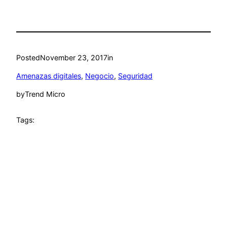
Posted
November 23, 2017
in
Amenazas digitales
, 
Negocio
, 
Seguridad
by
Trend Micro
Tags: