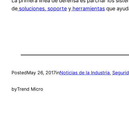
La primera línea de defensa es parchar los sist
de
soluciones
,
soporte
y
herramientas
que ayuda
Posted
May 26, 2017
in
Noticias de la Industria
, 
Seguri
by
Trend Micro