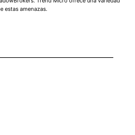
 ShadowBrokers. Trend Micro ofrece una variedad
te estas amenazas.