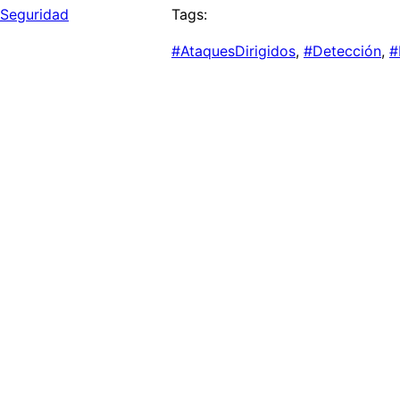
Seguridad
Tags:
#AtaquesDirigidos
, 
#Detección
, 
#