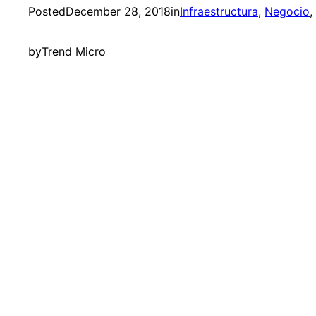
Posted
December 28, 2018
in
Infraestructura
, 
Negocio
, 
by
Trend Micro