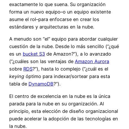
exactamente lo que suena. Su organización
forma un nuevo equipo–o un equipo existente
asume el rol–para enfocarse en crear los
estándares y arquitecturas en la nube.
A menudo son “el” equipo para abordar cualquier
cuestión de la nube. Desde lo más sencillo (“¿qué
es un
bucket
S3
de Amazon?”), a lo avanzado
(“¿cuáles son las ventajas de
Amazon Aurora
sobre
RDS
?”), hasta lo complejo (“¿
cuál es el
keying
óptimo para indexar/sortear para esta
tabla de
DynamoD
B
?”).
El cen
tro
d
e excelencia en la nube es la única
parada para la nube en su organización
.
Al
principio
,
esta elección de diseño organizacional
puede acelerar la adopción de las tecnologías en
la nube
.