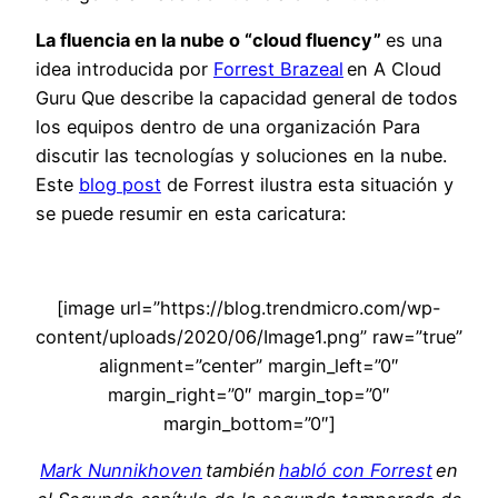
La
fluencia
en la nube o “cloud fluency”
es una
idea
introducida por
Forrest Brazea
l
en
A Cloud
Guru
Que describe la capacidad general de todos
los equipos dentro de una organización Para
discutir las tecnologías y soluciones en la nube
.
E
ste
blog post
de Forrest ilustra
esta situación
y
se puede resumir en esta caricatura
:
[image url=”https://blog.trendmicro.com/wp-
content/uploads/2020/06/Image1.png” raw=”true”
alignment=”center” margin_left=”0″
margin_right=”0″ margin_top=”0″
margin_bottom=”0″]
Mark Nunnikhove
n
también
habló con Forrest
en