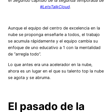
el Segundo capítulo de la segunda temporada de
#LetsTalkClou
d
.
Aunque el
equipo del
centro de excelencia en la
nube se proponga enseñarle a todos
,
el trabajo
se acumula rápidamente y el equipo cambia su
enfoque de
uno
educativo a 1 con la mentalidad
de
“
arregla todo
”.
L
o que antes era una acelerador en la nube
,
ahora es un lugar en el que su talento
top
la nube
se agota
y
se abruma.
E
l pasado de la