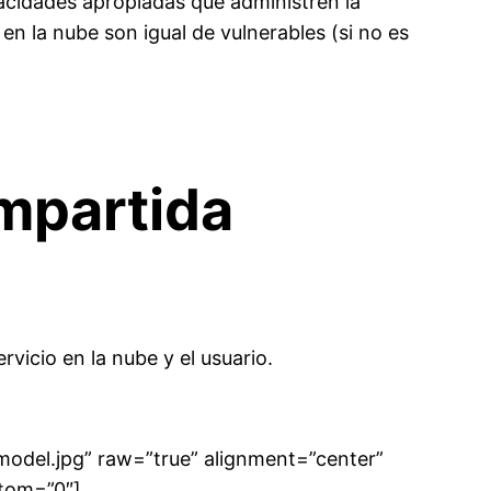
pacidades apropiadas que administren la
n la nube son igual de vulnerables (si no es
mpartida
vicio en la nube y el usuario.
model.jpg” raw=”true” alignment=”center”
ttom=”0″]