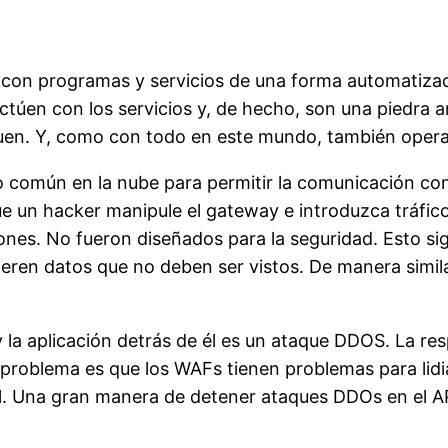
 con programas y servicios de una forma automatizad
túen con los servicios y, de hecho, son una piedra an
iquen. Y, como con todo en este mundo, también
opera
o común en la nube para permitir la comunicación co
ue un hacker manipule el
gateway
e introduzca tráfic
iones. No fueron diseñados para la seguridad. Esto s
eren datos que no deben ser vistos. De manera similar,
y la aplicación detrás de él es un ataque DDOS. La r
 problema es que los
WAFs
tienen problemas para lidi
rmal. Una gran manera de detener ataques
DDOs
en el
A