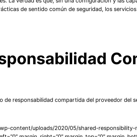
es. La verdad es que, sin una configuración y las ca
cticas de sentido común de seguridad, los servicios e
esponsabilidad Co
 de responsabilidad compartida del proveedor del ser
/wp-content/uploads/2020/05/shared-responsibility-
eft=”0″ margin_right=”0″ margin_top=”0″ margin_bo