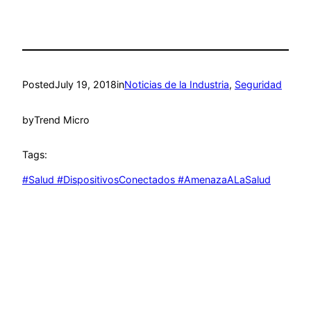
Posted
July 19, 2018
in
Noticias de la Industria
, 
Seguridad
by
Trend Micro
Tags:
#Salud #DispositivosConectados #AmenazaALaSalud