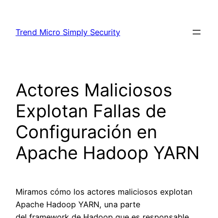
Skip
to
Trend Micro Simply Security
content
Actores Maliciosos
Explotan Fallas de
Configuración en
Apache Hadoop YARN
Miramos cómo los actores maliciosos explotan
Apache Hadoop YARN, una parte
del framework de Hadoop que es responsable